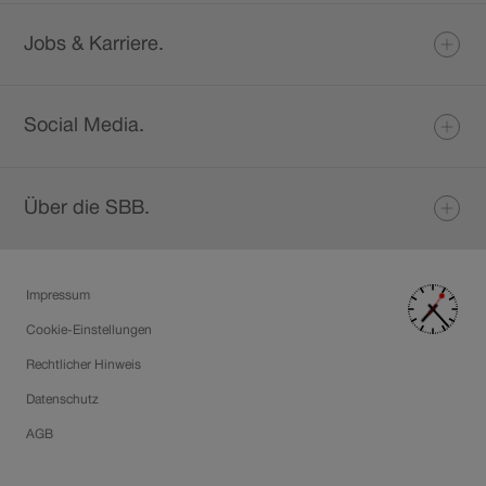
Jobs & Karriere.
Social Media.
Über die SBB.
SBB
Disclaimer
Impressum
Uhr.
SBB
Cookie-Einstellungen
Uhr
Rechtlicher Hinweis
einblen
Datenschutz
AGB